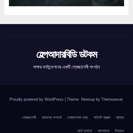
হেল্পআদারবিডি ডটকম
সাক্ষর ফাউন্ডেশনের একটি স্বেচ্ছাসেবী সংগঠন
Proudly powered by WordPress
|
Theme: Newsup by
Themeansar
.
স্বেচ্ছাসেবী
আমাদের সম্পর্কে
সেচ্ছাসেবক তথ্য
পাইলট প্রকল্প
প্রবন্ধ
কর্যে হাসানা
আলোচনা
নিবন্ধন