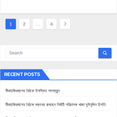
Posts
1
2
…
4
navigation
RECENT POSTS
মীরহাজিরবাগের বৈঠকে উপস্থিত সদস্যবৃন্দ
মীরহাজিরবাগের বৈঠকে বক্তব্য রাখছেন নির্বাহী পরিচালক খাজা মুঈনুদ্দিন চিশতি