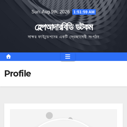
Skip
Sun. Aug 9th, 2026
1:51:59 AM
to
content
হেল্পআদারবিডি ডটকম
সাক্ষর ফাউন্ডেশনের একটি স্বেচ্ছাসেবী সংগঠন
Profile