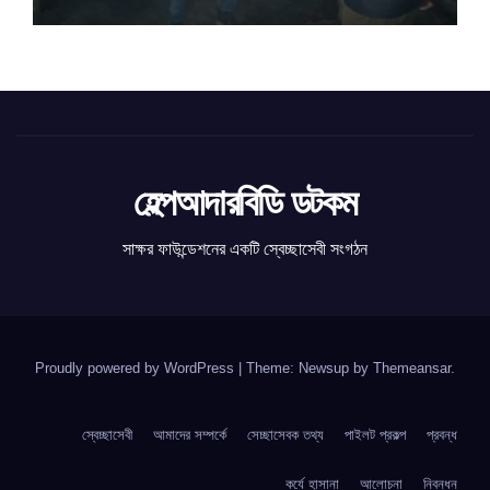
হেল্পআদারবিডি ডটকম
সাক্ষর ফাউন্ডেশনের একটি স্বেচ্ছাসেবী সংগঠন
Proudly powered by WordPress
|
Theme: Newsup by
Themeansar
.
স্বেচ্ছাসেবী
আমাদের সম্পর্কে
সেচ্ছাসেবক তথ্য
পাইলট প্রকল্প
প্রবন্ধ
কর্যে হাসানা
আলোচনা
নিবন্ধন