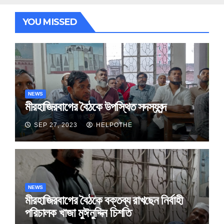
YOU MISSED
NEWS
মীরহাজিরবাগের বৈঠকে উপস্থিত সদস্যবৃন্দ
SEP 27, 2023
HELPOTHE
NEWS
মীরহাজিরবাগের বৈঠকে বক্তব্য রাখছেন নির্বাহী
পরিচালক খাজা মুঈনুদ্দিন চিশতি